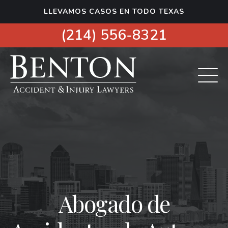
S
LLEVAMOS CASOS EN TODO TEXAS
k
i
(214) 556-8321
p
t
o
c
o
n
t
e
n
t
Abogado de