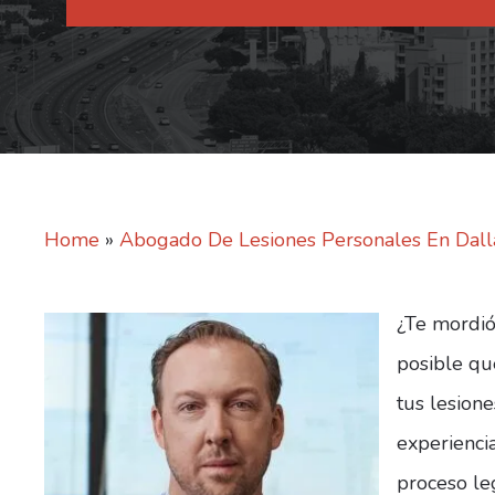
Home
»
Abogado De Lesiones Personales En Dall
¿Te mordió 
posible qu
tus lesion
experiencia
proceso le