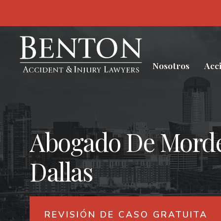
S
k
i
p
t
o
c
Nosotros
Acc
o
n
t
e
n
t
Abogado De Morde
Dallas
REVISIÓN DE CASO GRATUITA